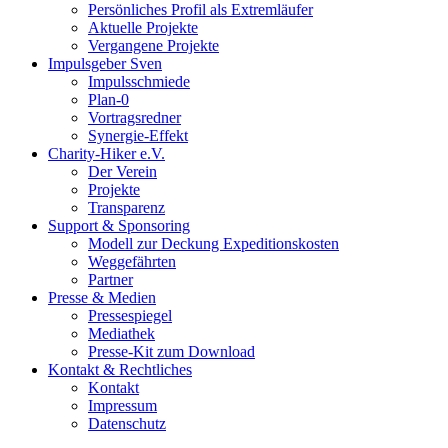
Persönliches Profil als Extremläufer
Aktuelle Projekte
Vergangene Projekte
Impulsgeber Sven
Impulsschmiede
Plan-0
Vortragsredner
Synergie-Effekt
Charity-Hiker e.V.
Der Verein
Projekte
Transparenz
Support & Sponsoring
Modell zur Deckung Expeditionskosten
Weggefährten
Partner
Presse & Medien
Pressespiegel
Mediathek
Presse-Kit zum Download
Kontakt & Rechtliches
Kontakt
Impressum
Datenschutz